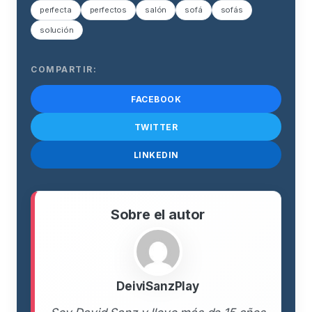
perfecta
perfectos
salón
sofá
sofás
solución
COMPARTIR:
FACEBOOK
TWITTER
LINKEDIN
Sobre el autor
DeiviSanzPlay