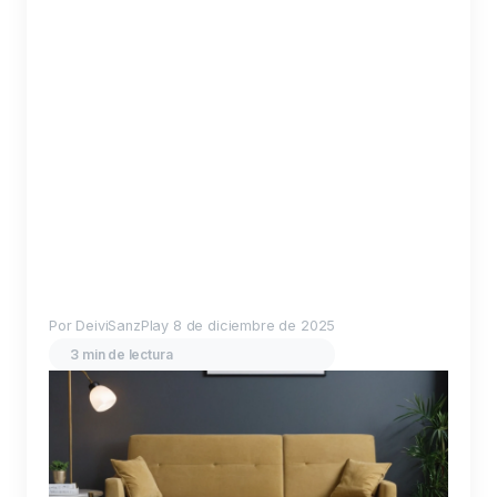
Por DeiviSanzPlay
8 de diciembre de 2025
3 min de lectura