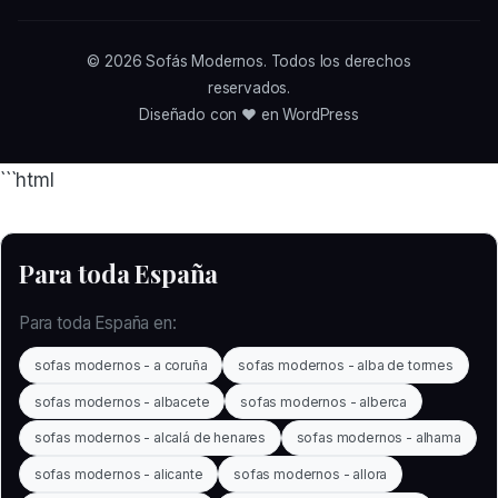
© 2026
Sofás Modernos
. Todos los derechos
reservados.
Diseñado con ❤️ en WordPress
```html
Para toda España
Para toda España en:
sofas modernos - a coruña
sofas modernos - alba de tormes
sofas modernos - albacete
sofas modernos - alberca
sofas modernos - alcalá de henares
sofas modernos - alhama
sofas modernos - alicante
sofas modernos - allora