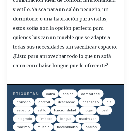
combinación ideal de confort, funcionalidad
y estilo. Ya sea para un salón pequeño, un
dormitorio o una habitación para visitas,
estos sofás son la opción perfecta para
quienes buscan un mueble que se adapte a
todas sus necesidades sin sacrificar espacio.
¿Listo para aprovechar todo lo que un sofá
cama con chaise longue puede ofrecerte?
ETIQUETAS:
cama
chaise
comodidad
cómodo
confort
descansar
descanso
día
espacio
estilo
funcionalidad
hogar
ideal
integrado
limitado
longue
maximizar
máximo
mueble
necesidades
opción