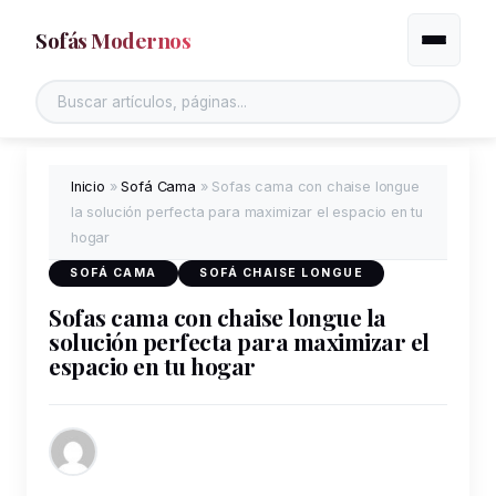
Sofás Modernos
Alternar
Buscar en el sitio
Inicio
»
Sofá Cama
»
Sofas cama con chaise longue
la solución perfecta para maximizar el espacio en tu
hogar
SOFÁ CAMA
SOFÁ CHAISE LONGUE
Sofas cama con chaise longue la
solución perfecta para maximizar el
espacio en tu hogar