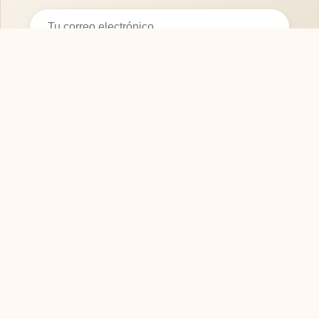
Suscribirse
SOFASMODERNOS.ES
Tu guía experta para elegir los mejores muebles