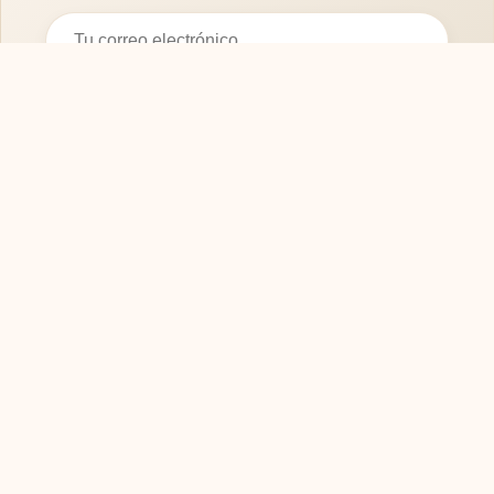
Suscribirse
SOFASMODERNOS.ES
Tu guía experta para elegir los mejores muebles