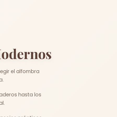
odernos
egir el alfombra
a.
raderos hasta los
l.