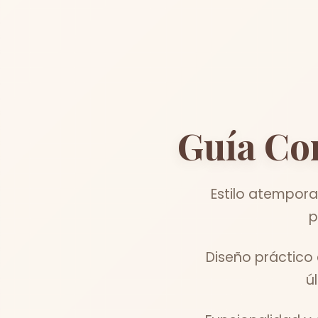
Guía Co
Estilo atempora
p
Diseño práctico 
ú