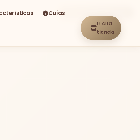
acterísticas
Guías
-25%
Envío GRATIS
En stock
Ir a la
tienda