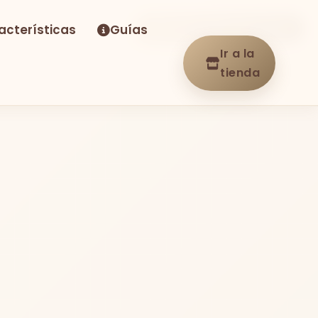
acterísticas
Guías
-14%
Envío GRATIS
En stock
Ir a la
tienda