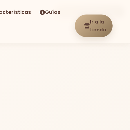
acterísticas
Guías
-33%
Envío GRATIS
En stock
Ir a la
tienda