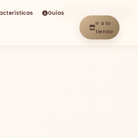
acterísticas
Guías
-33%
Envío GRATIS
En stock
Ir a la
tienda