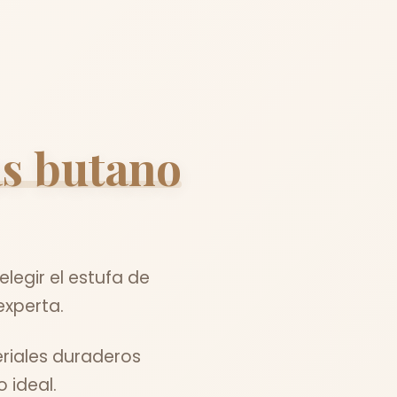
as butano
egir el estufa de
experta.
eriales duraderos
 ideal.