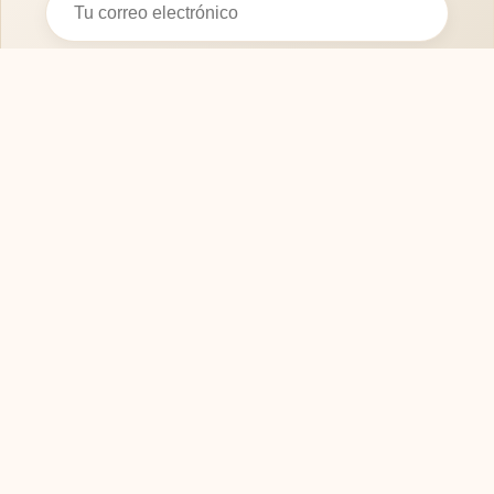
Suscribirse
SOFASMODERNOS.ES
Tu guía experta para elegir los mejores muebles
y sofás para tu hogar. Calidad, diseño y confort.