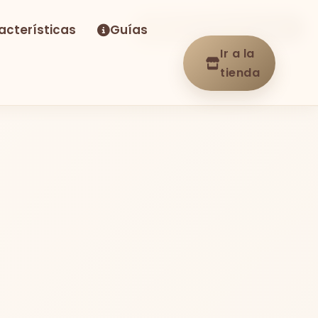
acterísticas
Guías
-38%
Envío GRATIS
En stock
Ir a la
tienda