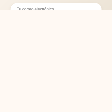
Suscribirse
SOFASMODERNOS.ES
Tu guía experta para elegir los mejores muebles