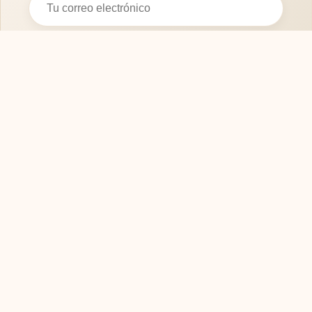
Suscribirse
SOFASMODERNOS.ES
Tu guía experta para elegir los mejores muebles
y sofás para tu hogar. Calidad, diseño y confort.