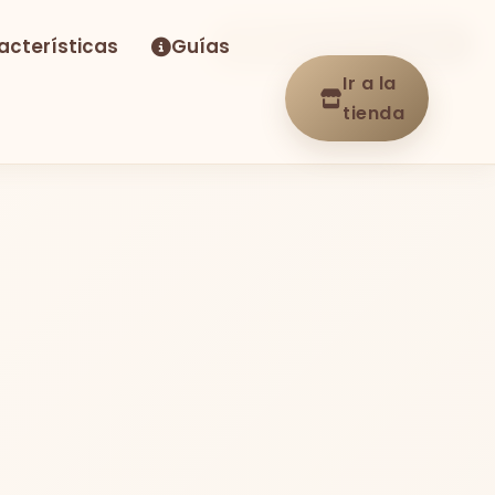
acterísticas
Guías
-15%
Envío GRATIS
En stock
Ir a la
tienda