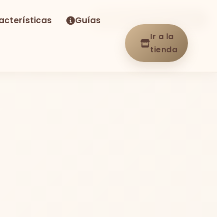
acterísticas
Guías
-30%
Envío GRATIS
En stock
Ir a la
tienda