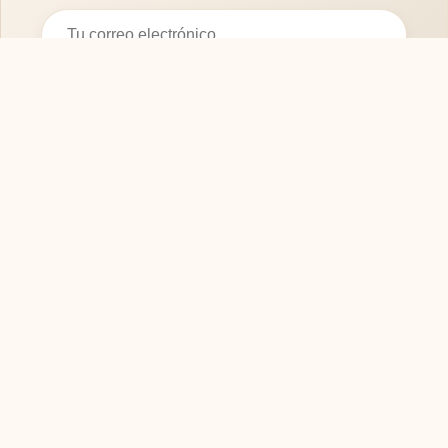
Suscribirse
SOFASMODERNOS.ES
Tu guía experta para elegir los mejores muebles