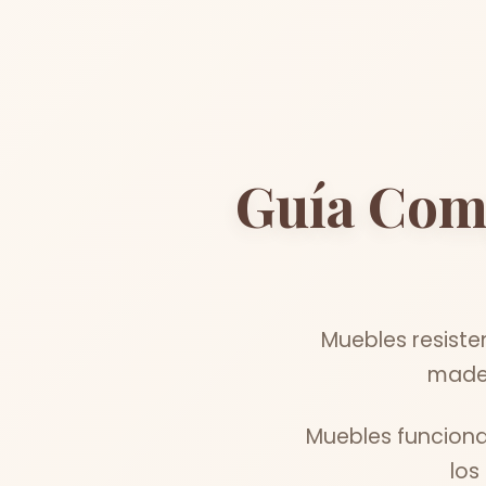
Guía Com
Muebles resiste
mader
Muebles funciona
los