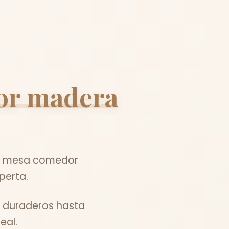
or madera
 el mesa comedor
perta.
s duraderos hasta
eal.