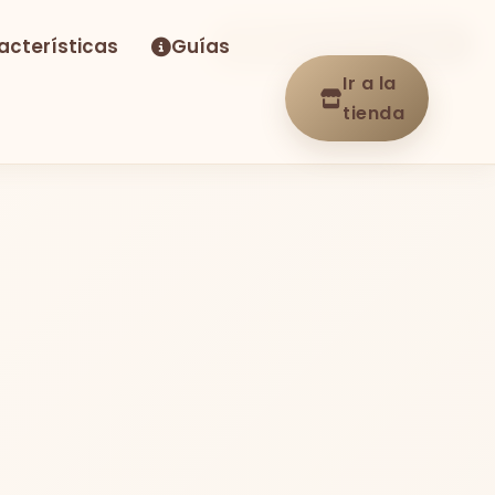
acterísticas
Guías
-12%
Envío GRATIS
En stock
Ir a la
tienda