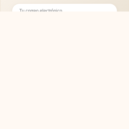
Suscribirse
SOFASMODERNOS.ES
Tu guía experta para elegir los mejores muebles