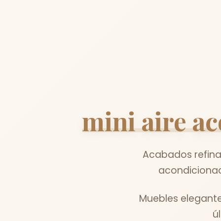
mini aire a
Acabados refinad
acondicionad
Muebles elegante
ú