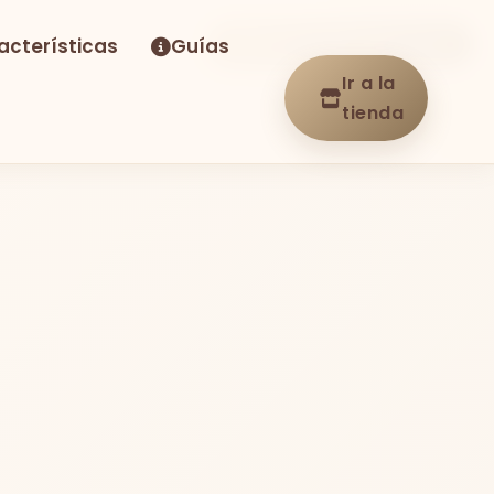
acterísticas
Guías
-23%
Envío GRATIS
En stock
Ir a la
tienda