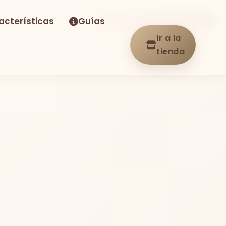
acterísticas
Guías
-37%
Envío GRATIS
En stock
Ir a la
tienda