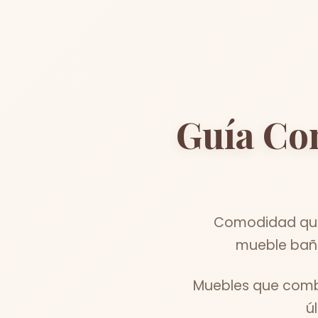
Guía Co
Comodidad que 
mueble baño
Muebles que combi
ú