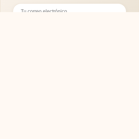
Suscribirse
SOFASMODERNOS.ES
Tu guía experta para elegir los mejores muebles