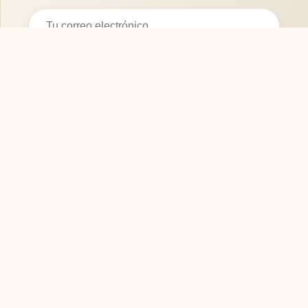
Suscribirse
SOFASMODERNOS.ES
Tu guía experta para elegir los mejores muebles