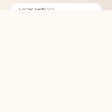
Suscribirse
SOFASMODERNOS.ES
Tu guía experta para elegir los mejores muebles