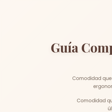
Guía Comp
Comodidad que in
ergonom
Comodidad que
ú