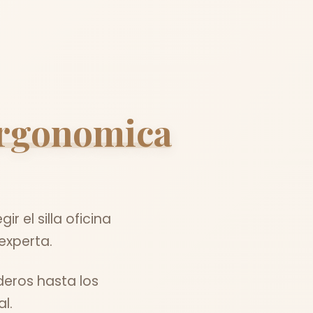
 ergonomica
 el silla oficina
experta.
eros hasta los
l.