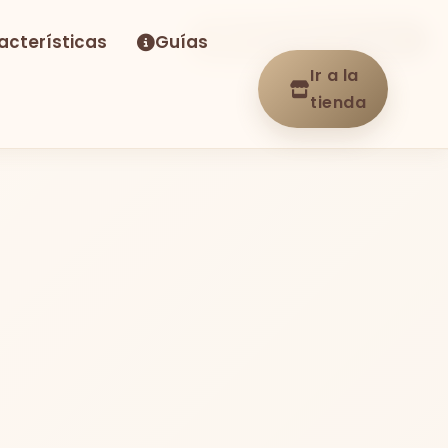
acterísticas
Guías
-38%
Envío GRATIS
En stock
Ir a la
tienda