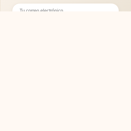
Suscribirse
SOFASMODERNOS.ES
Tu guía experta para elegir los mejores muebles