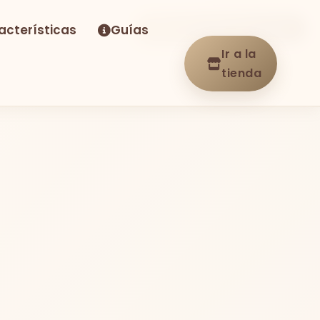
acterísticas
Guías
-10%
Envío GRATIS
En stock
Ir a la
tienda