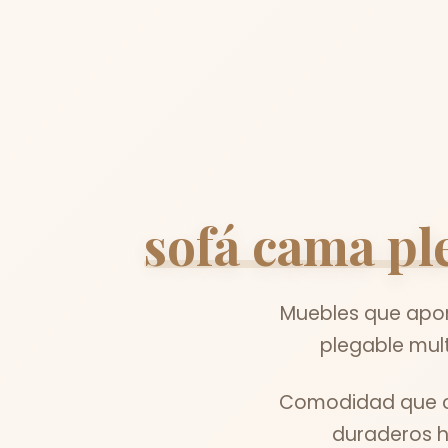
sofá cama pl
Muebles que aport
plegable mult
Comodidad que co
duraderos h