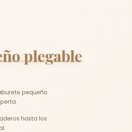
eño plegable
taburete pequeño
perta.
aderos hasta los
l.