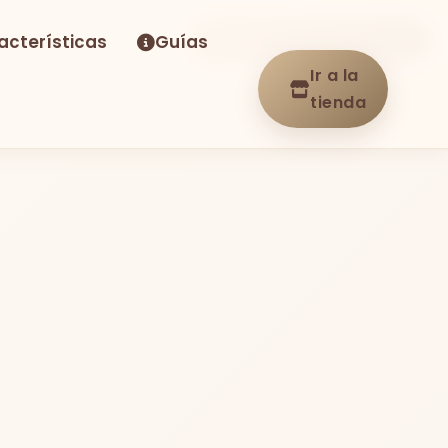
acterísticas
Guías
-17%
Envío GRATIS
En stock
Ir a la
tienda