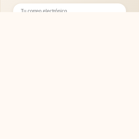
Suscribirse
SOFASMODERNOS.ES
Tu guía experta para elegir los mejores muebles