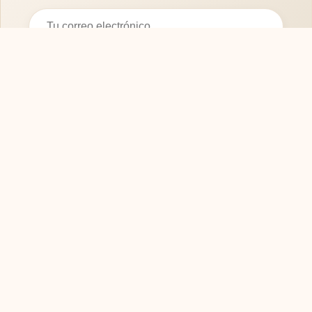
Suscribirse
SOFASMODERNOS.ES
Tu guía experta para elegir los mejores muebles