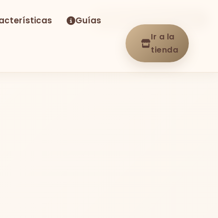
acterísticas
Guías
-30%
Envío GRATIS
En stock
Ir a la
tienda