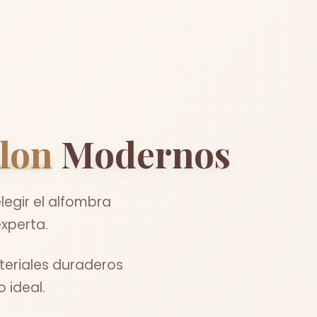
lon
Modernos
egir el alfombra
xperta.
teriales duraderos
 ideal.