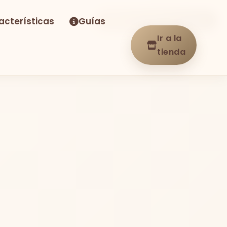
acterísticas
Guías
-38%
Envío GRATIS
En stock
Ir a la
tienda