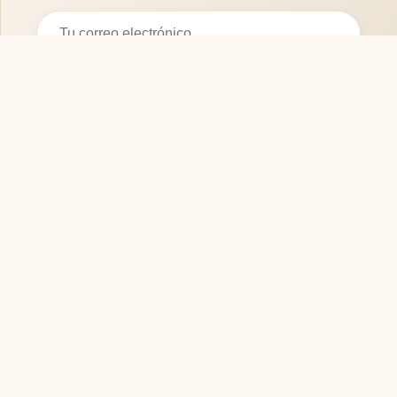
Suscribirse
SOFASMODERNOS.ES
Tu guía experta para elegir los mejores muebles