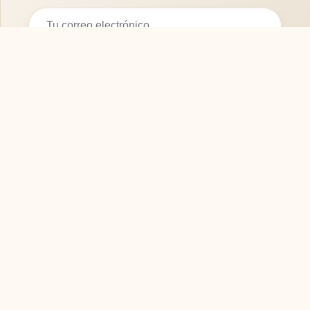
Suscribirse
SOFASMODERNOS.ES
Tu guía experta para elegir los mejores muebles