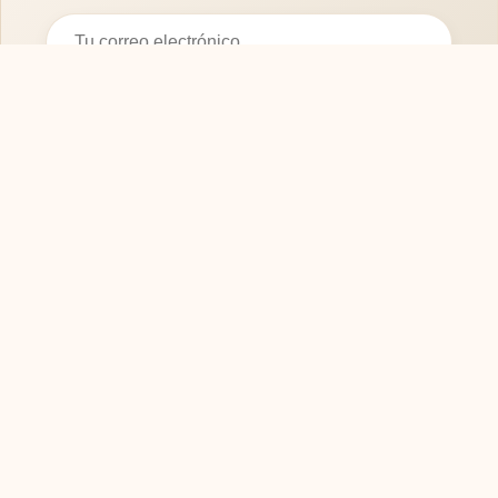
Suscribirse
SOFASMODERNOS.ES
Tu guía experta para elegir los mejores muebles