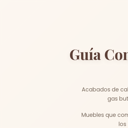
Guía Co
Acabados de cali
gas but
Muebles que comb
los