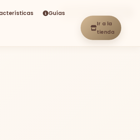
acterísticas
Guías
-15%
Envío GRATIS
En stock
Ir a la
tienda