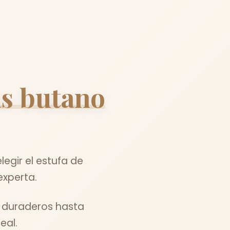
as butano
egir el estufa de
experta.
s duraderos hasta
eal.