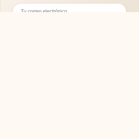
Suscribirse
SOFASMODERNOS.ES
Tu guía experta para elegir los mejores muebles