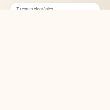
Suscribirse
SOFASMODERNOS.ES
Tu guía experta para elegir los mejores muebles