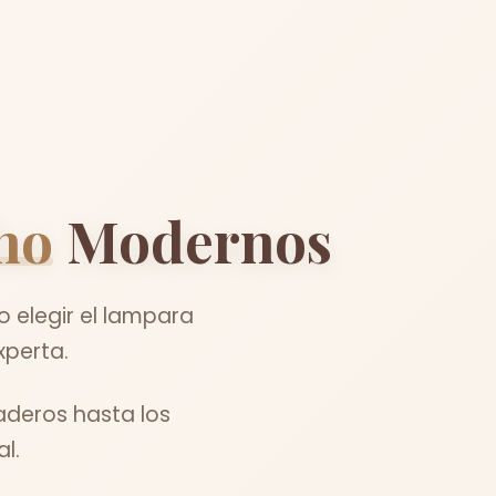
ho
Modernos
elegir el lampara
xperta.
aderos hasta los
l.