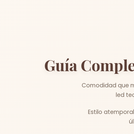
Guía Comple
Comodidad que me
led te
Estilo atempora
ú