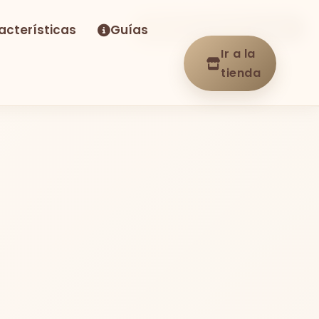
acterísticas
Guías
-22%
Envío GRATIS
En stock
Ir a la
tienda