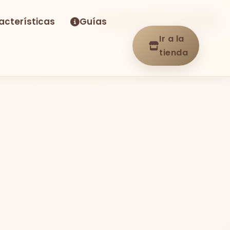
acterísticas
Guías
-30%
Envío GRATIS
En stock
Ir a la
tienda