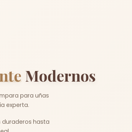
nte
Modernos
lampara para uñas
a experta.
s duraderos hasta
eal.