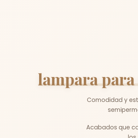
lampara para
Comodidad y esti
semiperma
Acabados que com
los