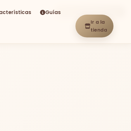
acterísticas
Guías
-39%
Envío GRATIS
En stock
Ir a la
tienda