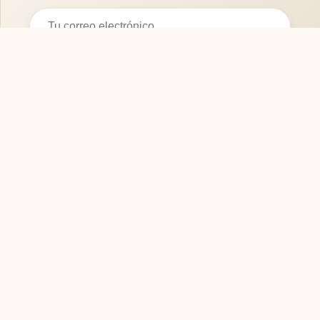
Suscribirse
SOFASMODERNOS.ES
Tu guía experta para elegir los mejores muebles