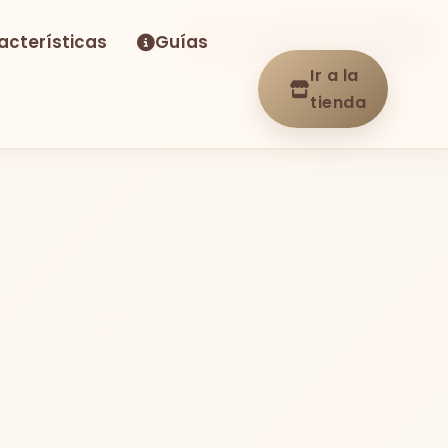
acterísticas
Guías
-27%
Envío GRATIS
En stock
Ir a la
tienda