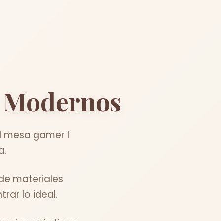
Modernos
el mesa gamer l
a.
de materiales
ar lo ideal.