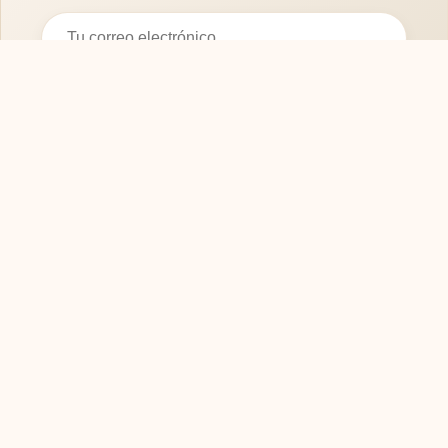
Suscribirse
SOFASMODERNOS.ES
Tu guía experta para elegir los mejores muebles