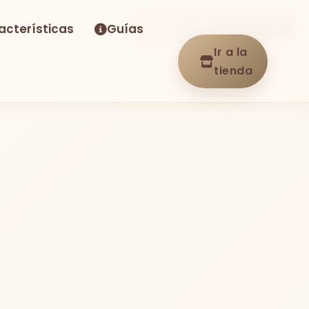
acterísticas
Guías
-30%
Envío GRATIS
En stock
Ir a la
tienda