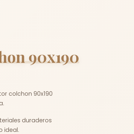
chon 90x190
ctor colchon 90x190
a.
teriales duraderos
 ideal.