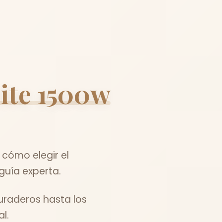
eite 1500w
cómo elegir el
guía experta.
uraderos hasta los
l.