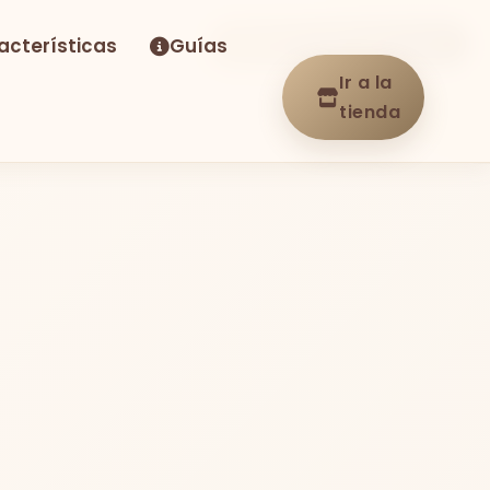
acterísticas
Guías
-17%
Envío GRATIS
En stock
Ir a la
tienda