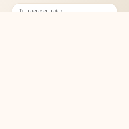
Suscribirse
SOFASMODERNOS.ES
Tu guía experta para elegir los mejores muebles