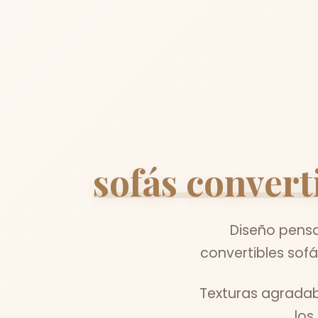
sofás convert
Diseño pensad
convertibles sof
Texturas agradab
los