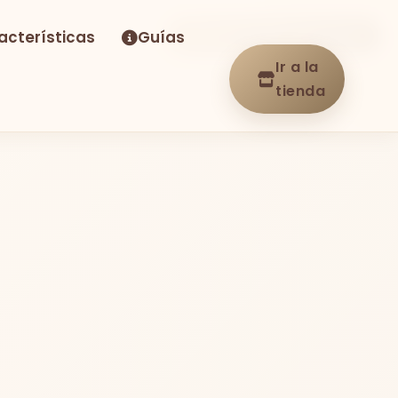
acterísticas
Guías
-23%
Envío GRATIS
En stock
Ir a la
tienda