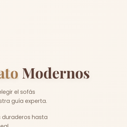
ato
Modernos
legir el sofás
tra guía experta.
s duraderos hasta
eal.