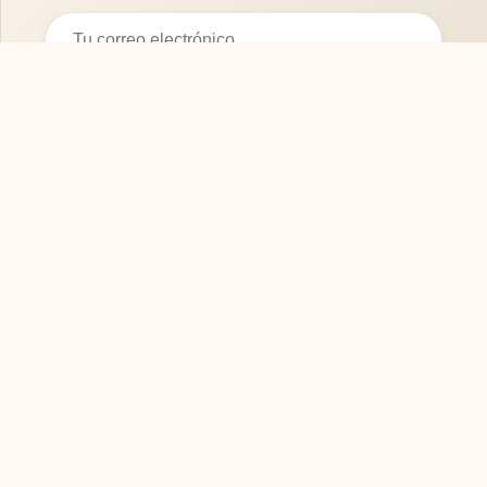
Suscribirse
SOFASMODERNOS.ES
Tu guía experta para elegir los mejores muebles