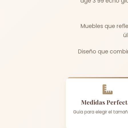
age 3 99 echo gl
Muebles que refl
ú
Diseño que combin
Medidas Perfect
Guía para elegir el tamañ