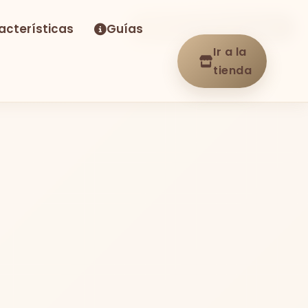
acterísticas
Guías
-36%
Envío GRATIS
En stock
Ir a la
tienda