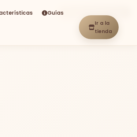
acterísticas
Guías
-14%
Envío GRATIS
En stock
Ir a la
tienda