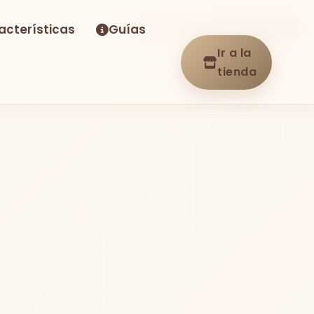
acterísticas
Guías
-20%
Envío GRATIS
En stock
Ir a la
tienda