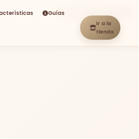
acterísticas
Guías
-29%
Envío GRATIS
En stock
Ir a la
tienda