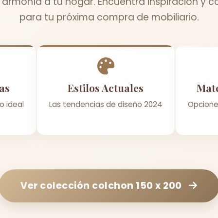
a armonía a tu hogar. Encuentra inspiración y c
para tu próxima compra de mobiliario.
as
Estilos Actuales
Mate
o ideal
Las tendencias de diseño 2024
Opcione
Ver colección
colchon 150 x 200