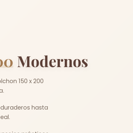
00
Modernos
lchon 150 x 200
a.
s duraderos hasta
eal.